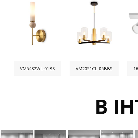
VM5482WL-01BS
VM2051CL-05BBS
1
В ІН