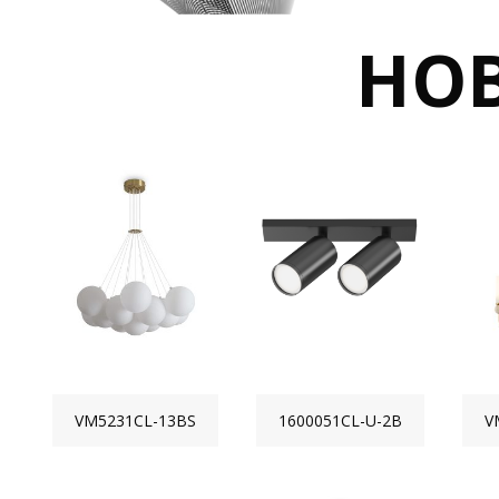
НО
VM5231CL-13BS
1600051CL-U-2B
V