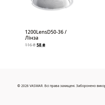
1200LensD50-36 /
Лінза
116
₴
58
₴
© 2026 VASMAR. Всі права захищені. Заборонено викор