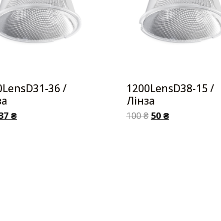
0LensD31-36 /
1200LensD38-15 /
за
Лінза
37
₴
100
₴
50
₴