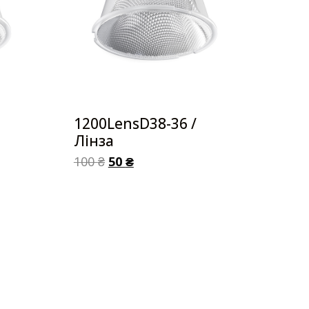
1200LensD38-36 /
Лінза
100
₴
50
₴