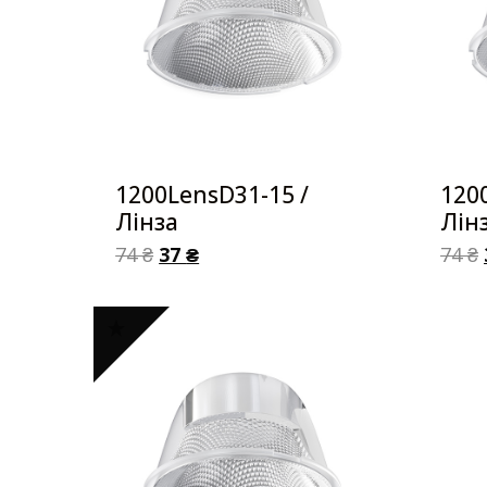
1200LensD31-15 /
120
Лінза
Лін
74
₴
37
₴
74
₴