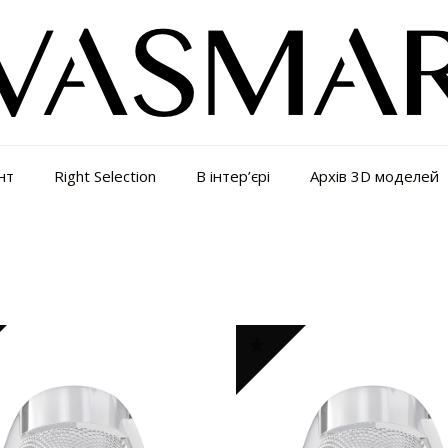
нт
Right Selection
В інтер’єрі
Архів 3D моделей