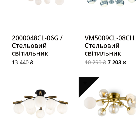
2000048CL-06G /
VM5009CL-08CH 
Стельовий
Стельовий
світильник
світильник
13 440
₴
10 290
₴
7 203
₴