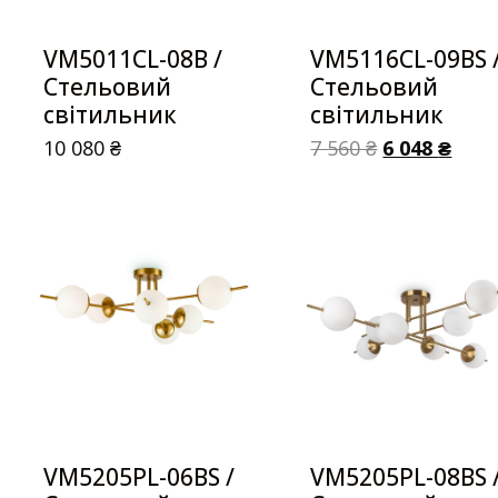
VM5011CL-08B /
VM5116CL-09BS 
Стельовий
Стельовий
світильник
світильник
10 080
₴
7 560
₴
6 048
₴
VM5205PL-06BS /
VM5205PL-08BS 