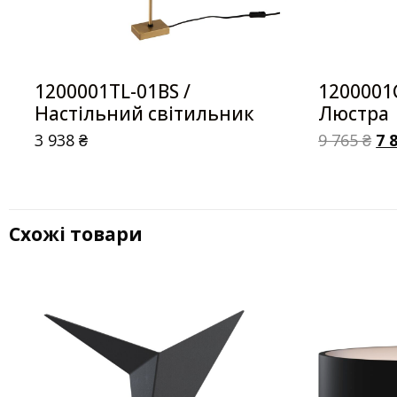
1200001TL-01BS /
1200001C
Настільний світильник
Люстра
3 938
₴
9 765
₴
7 
Схожі товари