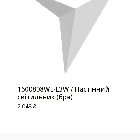
1600808WL-L3W / Настінний
світильник (бра)
2 048
₴