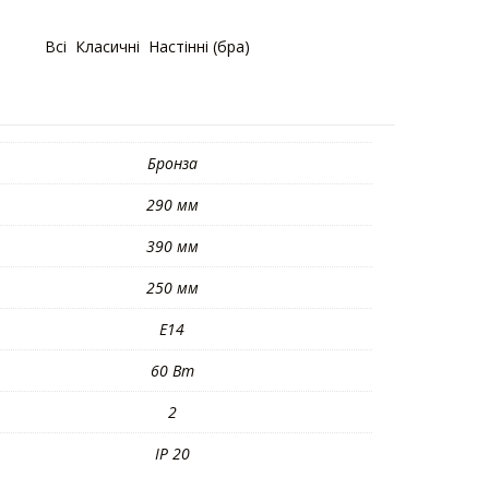
горії:
Bсі
,
Класичні
,
Настінні (бра)
Бронза
290 мм
390 мм
250 мм
E14
60 Вт
2
IP 20