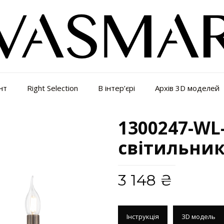
нт
Right Selection
В інтер’єрі
Архів 3D моделей
1300247-WL-
світильник
3 148
₴
Інструкція
3D модель