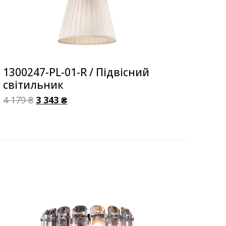
1300247-PL-01-R / Підвісний
світильник
4 179
₴
3 343
₴