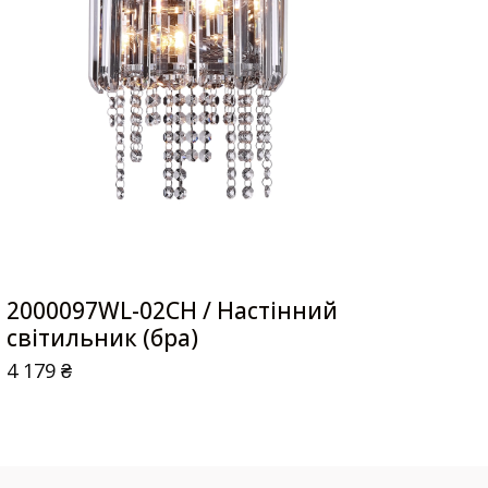
2000097WL-02CH / Настінний
світильник (бра)
4 179
₴