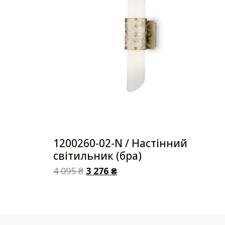
1200260-02-N / Настінний
світильник (бра)
4 095
₴
3 276
₴