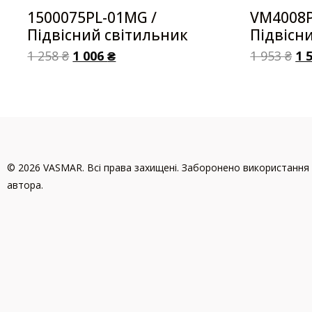
1500075PL-01MG /
VM4008P
Підвісний світильник
Підвісн
1 258
₴
1 006
₴
1 953
₴
1 
© 2026 VASMAR. Всі права захищені. Заборонено використання 
автора.