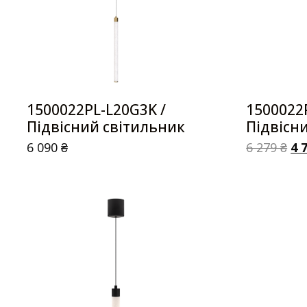
1500022PL-L20G3K /
1500022
Підвісний світильник
Підвісн
6 090
₴
6 279
₴
4 