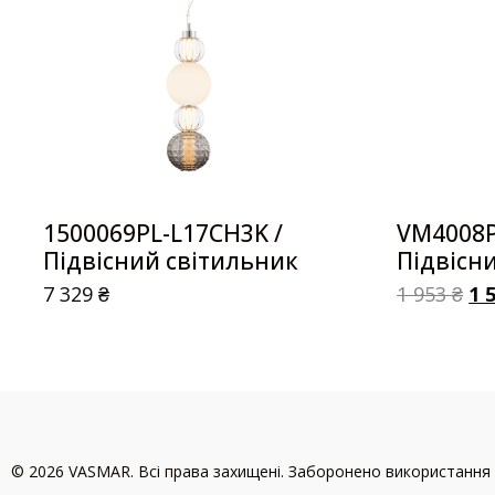
1500069PL-L17CH3K /
VM4008P
Підвісний світильник
Підвісн
7 329
₴
1 953
₴
1 
© 2026 VASMAR. Всі права захищені. Заборонено використання 