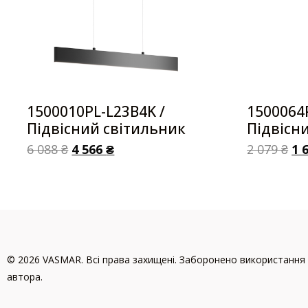
1500010PL-L23B4K /
1500064
Підвісний світильник
Підвісн
6 088
₴
4 566
₴
2 079
₴
1 
© 2026 VASMAR. Всі права захищені. Заборонено використання 
автора.