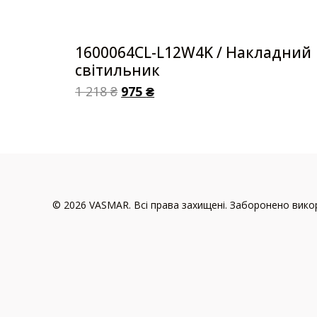
1600064CL-L12W4K / Накладний
світильник
1 218
₴
975
₴
© 2026 VASMAR. Всі права захищені. Заборонено викор