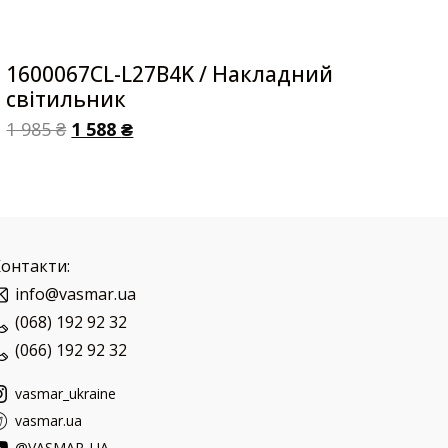
1600067CL-L27B4K / Накладний
світильник
1 985
₴
1 588
₴
Контакти:
info@vasmar.ua
(068) 192 92 32
(066) 192 92 32
vasmar_ukraine
vasmar.ua
@VASMAR_UA