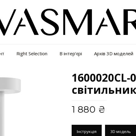
нт
Right Selection
В інтер’єрі
Архів 3D моделей
1600020CL-
світильни
1 880
₴
Інструкція
3D модель