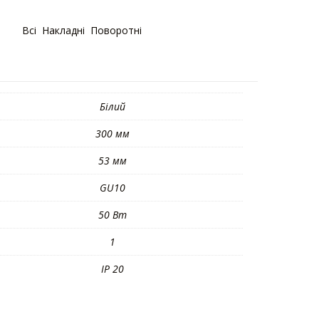
орії:
Bсі
,
Накладні
,
Поворотні
Білий
300 мм
53 мм
GU10
50 Вт
1
IP 20