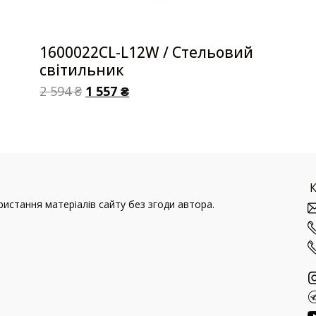
1600022CL-L12W / Стельовий
світильник
2 594
₴
1 557
₴
истання матеріалів сайту без згоди автора.