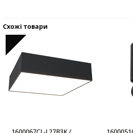
Схожі товари
1600067CL-L27B3K /
1600051C