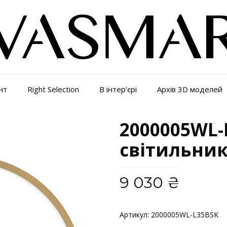
нт
Right Selection
В інтер’єрі
Архів 3D моделей
2000005WL-
світильник
9 030
₴
Артикул:
2000005WL-L35BSK
К