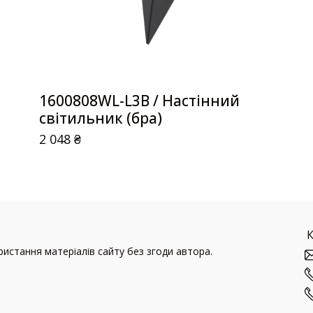
1600808WL-L3B / Настінний
світильник (бра)
2 048
₴
истання матеріалів сайту без згоди автора.