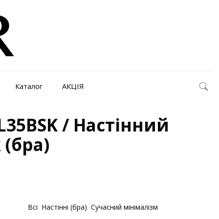
Каталог
АКЦІЯ
L35BSK / Настінний
 (бра)
атегорії:
Bсі
,
Настінні (бра)
,
Сучасний мінімалізм