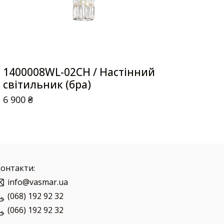
1400008WL-02CH / Настінний
світильник (бра)
6 900
₴
Контакти:
info@vasmar.ua
(068) 192 92 32
(066) 192 92 32