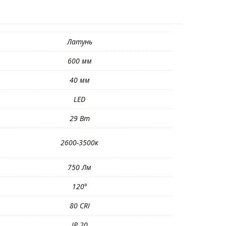
Латунь
600 мм
40 мм
LED
29 Вт
2600-3500к
750 Лм
120°
80 CRI
IP 20