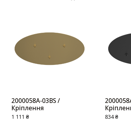
2000058A-03BS /
2000058A
Кріплення
Кріплен
1 111
₴
834
₴