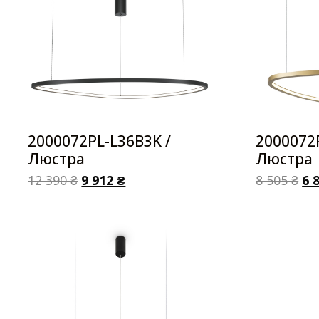
2000072PL-L36B3K /
2000072
Люстра
Люстра
12 390
₴
9 912
₴
8 505
₴
6 