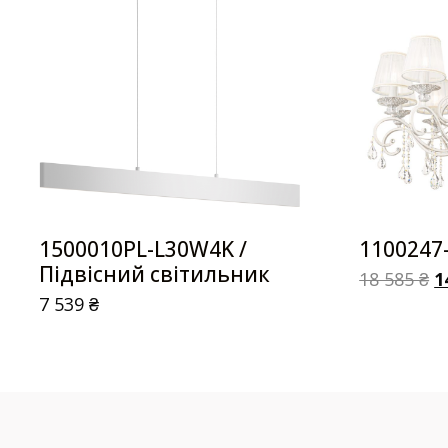
1500010PL-L30W4K /
1100247
Підвісний світильник
18 585
₴
1
7 539
₴