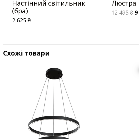
Настінний світильник
Люстра
(бра)
12 495
₴
9
2 625
₴
Схожі товари