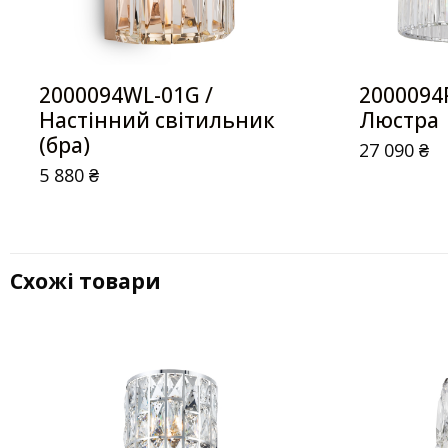
2000094WL-01G /
2000094
Настінний світильник
Люстра
(бра)
27 090
₴
5 880
₴
Схожі товари