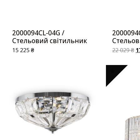
2000094CL-04G /
2000094
Стельовий світильник
Стельов
15 225
₴
22 029
₴
1