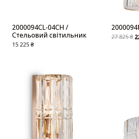
2000094CL-04CH /
2000094
Стельовий світильник
27 825
₴
2
15 225
₴