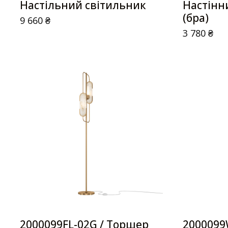
Настільний світильник
Настінн
(бра)
9 660
₴
3 780
₴
2000099FL-02G / Торшер
2000099