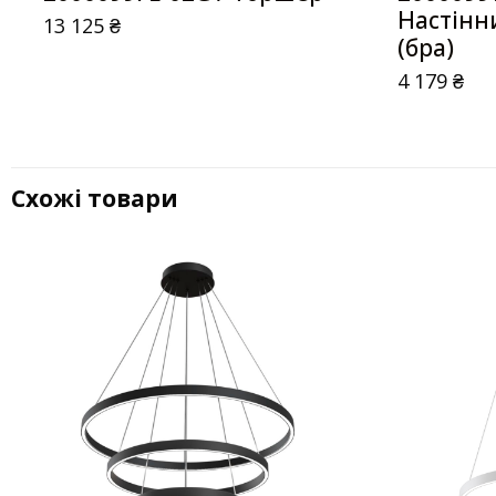
Настінн
13 125
₴
(бра)
4 179
₴
Схожі товари