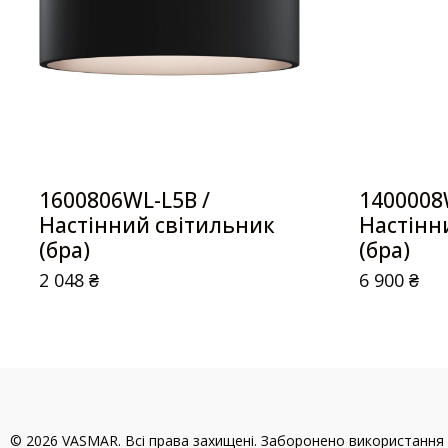
1600806WL-L5B /
1400008
Настінний світильник
Настінн
(бра)
(бра)
2 048
₴
6 900
₴
© 2026 VASMAR. Всі права захищені. Заборонено використання 