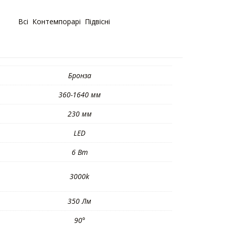
горії:
Bсі
,
Контемпорарі
,
Підвісні
Бронза
360-1640 мм
230 мм
LED
6 Вт
3000k
350 Лм
90°