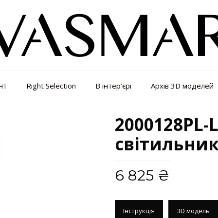
нт
Right Selection
В інтер’єрі
Архів 3D моделей
2000128PL-L
світильни
6 825
₴
Інструкція
3D модель