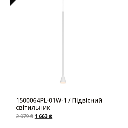
1500064PL-01W-1 / Підвісний
світильник
2 079
₴
1 663
₴