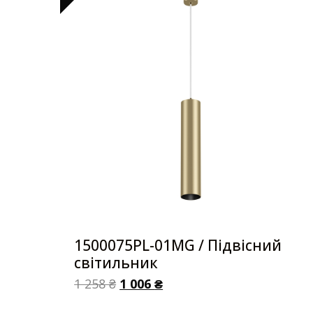
1500075PL-01MG / Підвісний
світильник
1 258
₴
1 006
₴