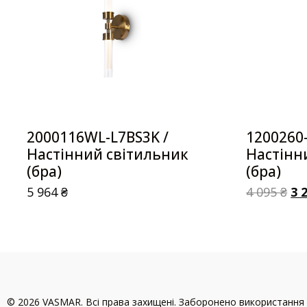
2000116WL-L7BS3K /
1200260-
Настінний світильник
Настінн
(бра)
(бра)
5 964
₴
4 095
₴
3 
© 2026 VASMAR. Всі права захищені. Заборонено використання 