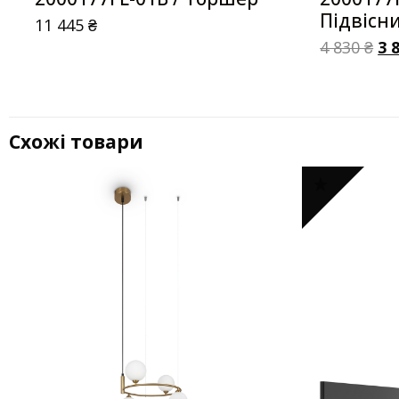
Підвісн
11 445
₴
4 830
₴
3 
Схожі товари