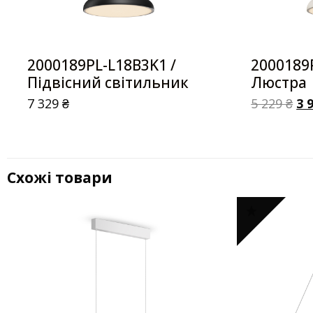
2000189PL-L18B3K1 /
2000189
Підвісний світильник
Люстра
7 329
₴
5 229
₴
3 
Схожі товари