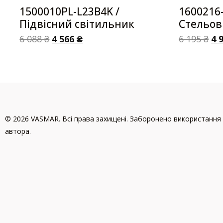
1500010PL-L23B4K /
1600216-
Підвісний світильник
Стельов
6 088
₴
4 566
₴
6 195
₴
4 
© 2026 VASMAR. Всі права захищені. Заборонено використання 
автора.