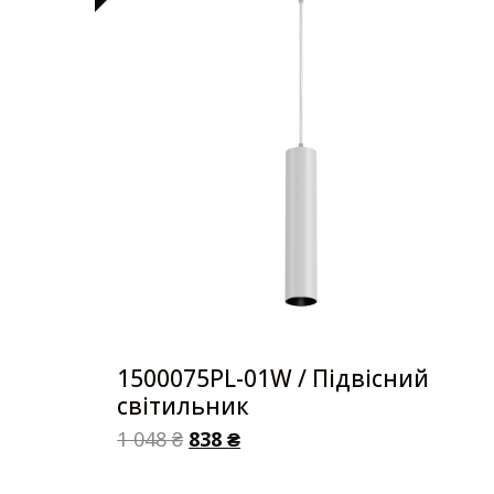
1500075PL-01W / Підвісний
світильник
1 048
₴
838
₴