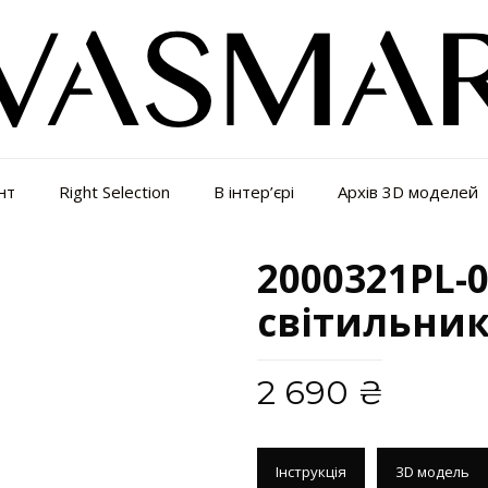
нт
Right Selection
В інтер’єрі
Архів 3D моделей
2000321PL-0
світильни
2 690
₴
Інструкція
3D модель