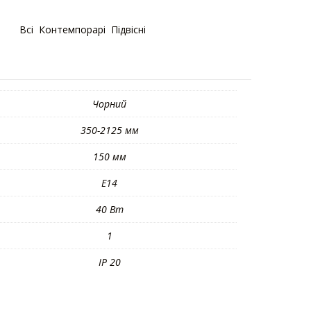
рії:
Bсі
,
Контемпорарі
,
Підвісні
Чорний
350-2125 мм
150 мм
E14
40 Вт
1
IP 20