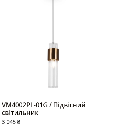
VM4002PL-01G / Підвісний
світильник
3 045
₴