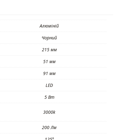
Алюміній
Чорний
215 мм
51 мм
91 мм
LED
5 Вт
3000k
200 Лм
125°