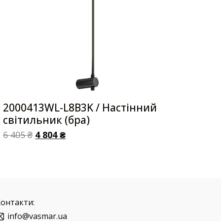
2000413WL-L8B3K / Настінний
світильник (бра)
6 405
₴
4 804
₴
Контакти:
info@vasmar.ua