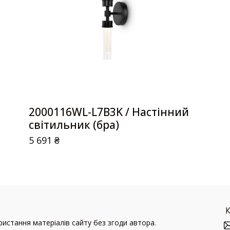
2000116WL-L7B3K / Настінний
світильник (бра)
5 691
₴
истання матеріалів сайту без згоди автора.