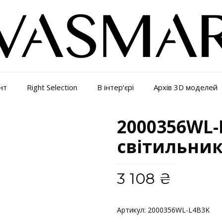
нт
Right Selection
В інтер’єрі
Архів 3D моделей
2000356WL-
світильник
3 108
₴
Артикул:
2000356WL-L4B3K
Кат