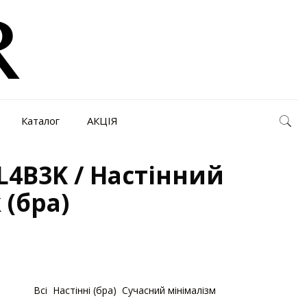
Каталог
АКЦІЯ
L4B3K / Настінний
 (бра)
егорії:
Bсі
,
Настінні (бра)
,
Сучасний мінімалізм