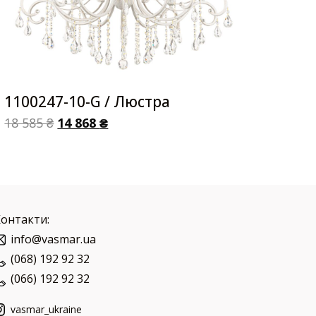
1100247-10-G / Люстра
18 585
₴
14 868
₴
Контакти:
info@vasmar.ua
(068) 192 92 32
(066) 192 92 32
vasmar_ukraine