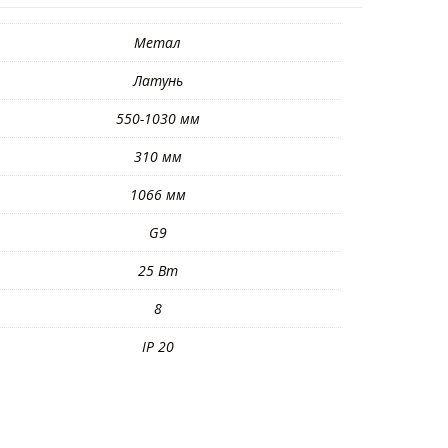
Метал
Латунь
550-1030 мм
310 мм
1066 мм
G9
25 Вт
8
IP 20