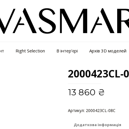
нт
Right Selection
В інтер’єрі
Архів 3D моделей
2000423CL-
13 860
₴
Артикул:
2000423CL-08C
Катего
Додаткова інформація