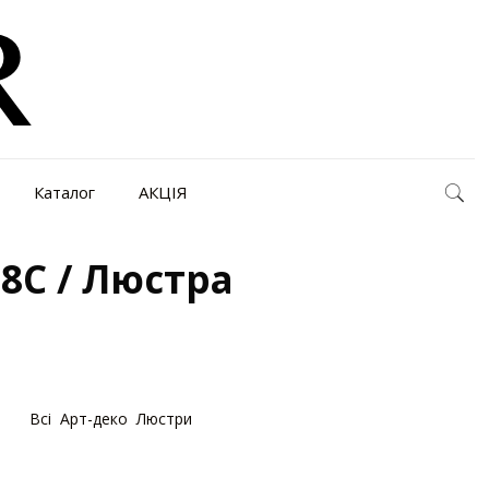
Каталог
АКЦІЯ
08C / Люстра
рії:
Bсі
,
Арт-деко
,
Люстри