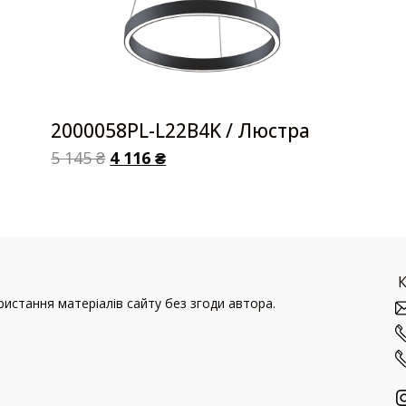
2000058PL-L22B4K / Люстра
5 145
₴
4 116
₴
истання матеріалів сайту без згоди автора.