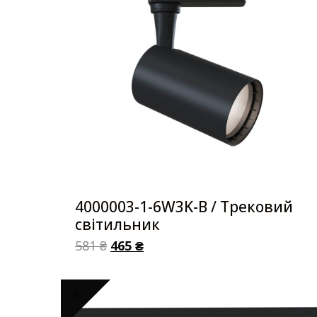
4000003-1-6W3K-B / Трековий
світильник
581
₴
465
₴