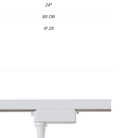
24°
80 CRI
IP 20