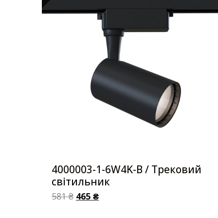
4000003-1-6W4K-B / Трековий
світильник
581
₴
465
₴