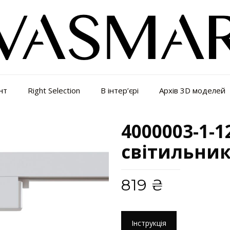
нт
Right Selection
В інтер’єрі
Архів 3D моделей
4000003-1-
світильни
819
₴
Інструкція