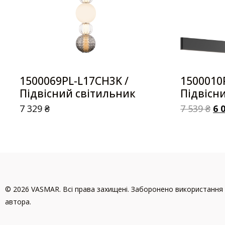
1500069PL-L17CH3K /
1500010
Підвісний світильник
Підвісн
7 329
₴
7 539
₴
6 
© 2026 VASMAR. Всі права захищені. Заборонено використання 
автора.