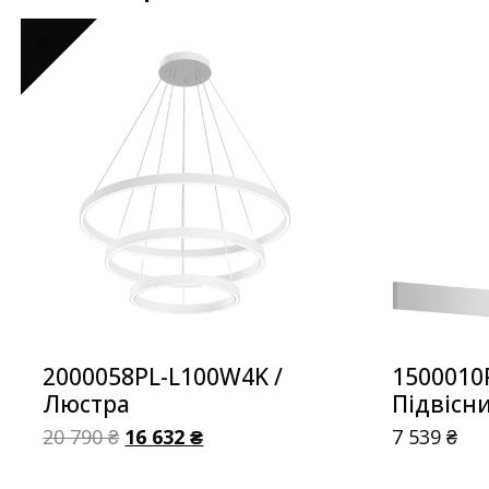
2000058PL-L100W4K /
1500010
Люстра
Підвісн
20 790
₴
16 632
₴
7 539
₴