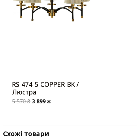
RS-474-5-COPPER-BK /
Люстра
5 570
₴
3 899
₴
Схожі товари