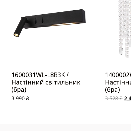
1600031WL-L8B3K /
1400002
Настінний світильник
Настінн
(бра)
(бра)
3 990
₴
3 528
₴
2 