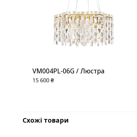
VM004PL-06G / Люстра
15 600
₴
Схожі товари