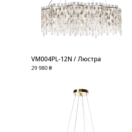
VM004PL-12N / Люстра
29 980
₴