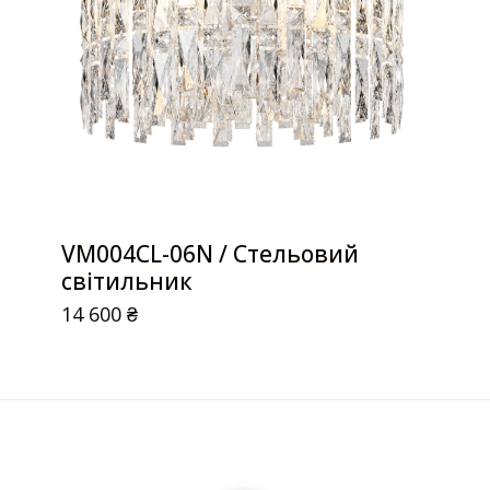
VM004CL-06N / Стельовий
світильник
14 600
₴