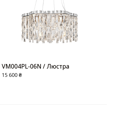
VM004PL-06N / Люстра
15 600
₴