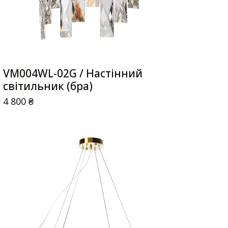
VM004WL-02G / Настінний
світильник (бра)
4 800
₴