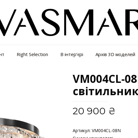
нт
Right Selection
В інтер’єрі
Архів 3D моделей
VM004CL-08
світильни
20 900
₴
Артикул:
VM004CL-08N
Категор