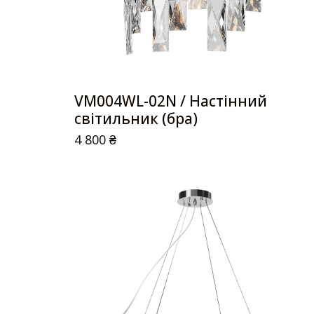
VM004WL-02N / Настінний
світильник (бра)
4 800
₴