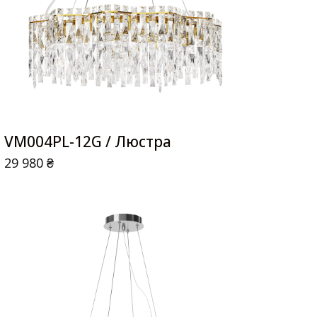
VM004PL-12G / Люстра
29 980
₴