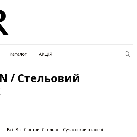
Каталог
АКЦІЯ
N / Стельовий
к
ій:
Bсі
,
Bсі
,
Люстри
,
Стельові
,
Сучасні кришталеві
,