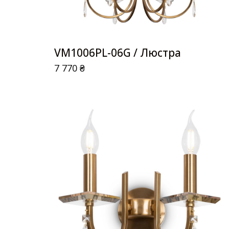
VM1006PL-06G / Люстра
7 770
₴