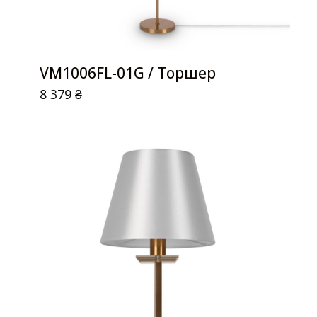
VM1006FL-01G / Торшер
8 379
₴