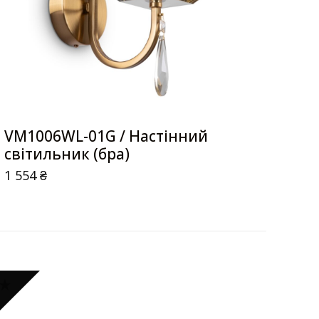
VM1006WL-01G / Настінний
світильник (бра)
1 554
₴