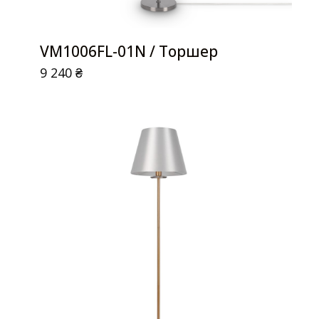
VM1006FL-01N / Торшер
9 240
₴