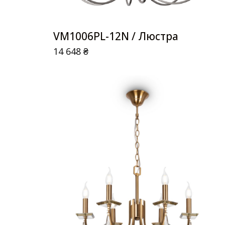
VM1006PL-12N / Люстра
14 648
₴