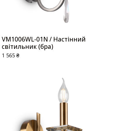
VM1006WL-01N / Настінний
світильник (бра)
1 565
₴