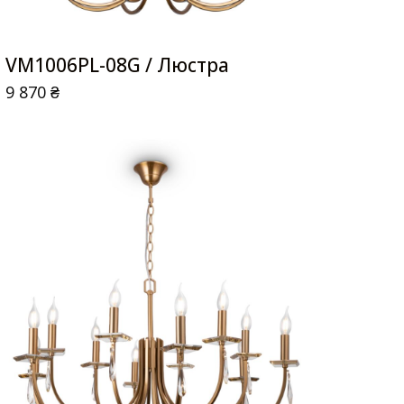
VM1006PL-08G / Люстра
9 870
₴