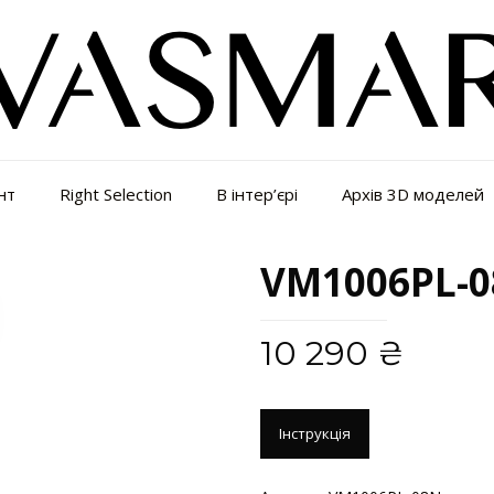
нт
Right Selection
В інтер’єрі
Архів 3D моделей
VM1006PL-0
10 290
₴
Інструкція