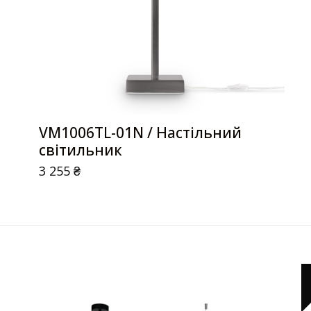
VM1006TL-01N / Настільний
світильник
3 255
₴