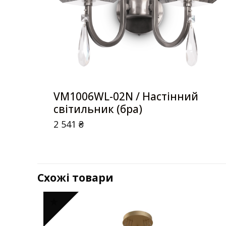
VM1006WL-02N / Настінний
світильник (бра)
2 541
₴
Схожі товари