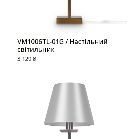
VM1006TL-01G / Настільний
світильник
3 129
₴