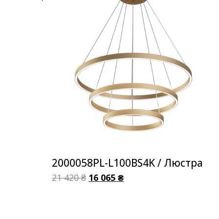
2000058PL-L100BS4K / Люстра
21 420
₴
16 065
₴