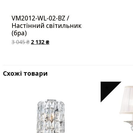
VM2012-WL-02-BZ /
Настінний світильник
(бра)
3 045
₴
2 132
₴
Схожі товари