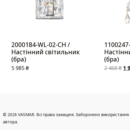
2000184-WL-02-CH /
1100247-
Настінний світильник
Настінн
(бра)
(бра)
5 985
₴
2 468
₴
1 
© 2026 VASMAR. Всі права захищені. Заборонено використання 
автора.