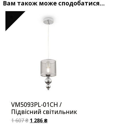
Вам також може сподобатися…
VM5093PL-01CH /
Підвісний світильник
1 607
₴
1 286
₴