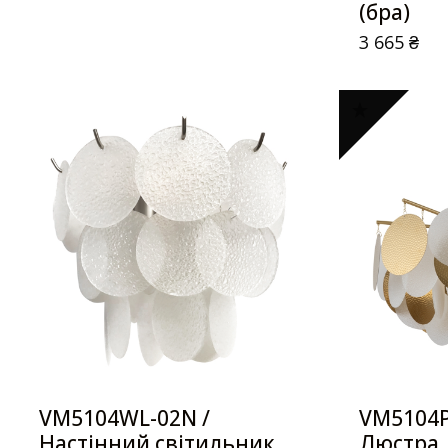
(бра)
3 665
₴
VM5104WL-02N /
VM5104P
Настінний світильник
Люстра