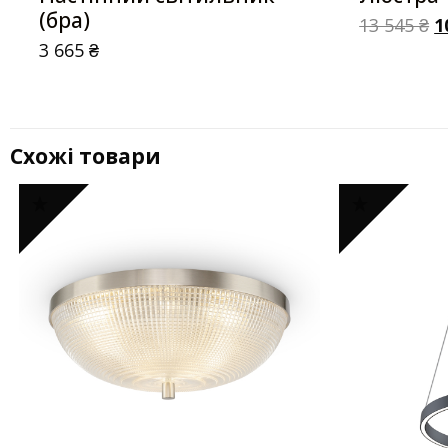
(бра)
13 545
₴
1
3 665
₴
Схожі товари