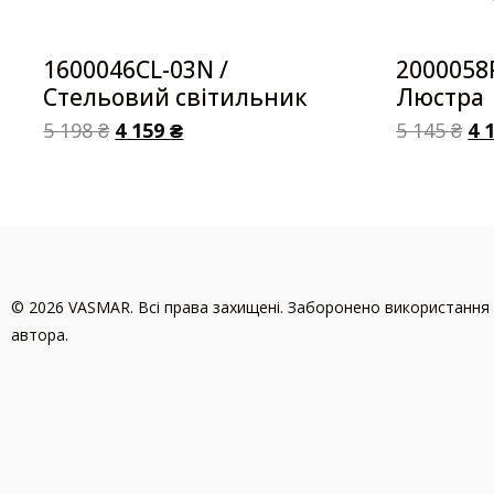
1600046CL-03N /
2000058
Стельовий світильник
Люстра
5 198
₴
4 159
₴
5 145
₴
4 
© 2026 VASMAR. Всі права захищені. Заборонено використання 
автора.