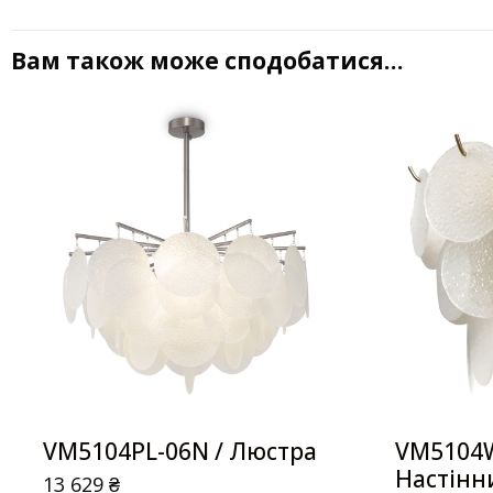
Вам також може сподобатися…
VM5104PL-06N / Люстра
VM5104W
Настінн
13 629
₴