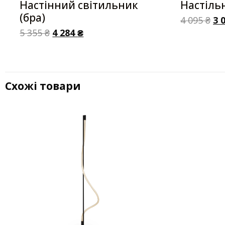
Настінний світильник
Настіль
(бра)
4 095
₴
3 
5 355
₴
4 284
₴
Схожі товари