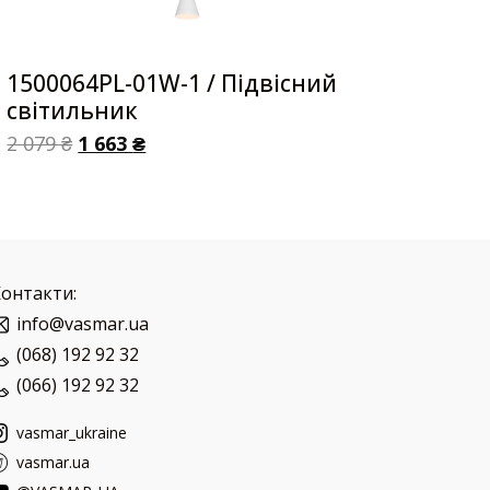
1500064PL-01W-1 / Підвісний
світильник
2 079
₴
1 663
₴
Контакти:
info@vasmar.ua
(068) 192 92 32
(066) 192 92 32
vasmar_ukraine
vasmar.ua