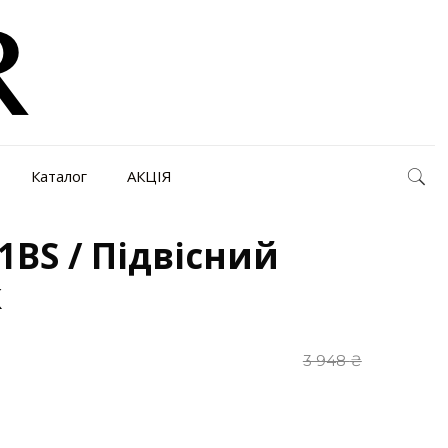
Каталог
АКЦІЯ
1BS / Підвісний
к
3 948
₴