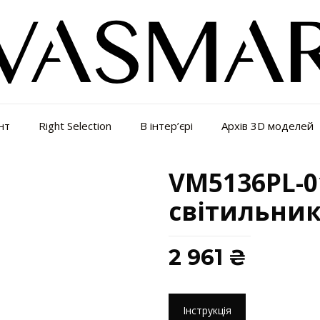
нт
Right Selection
В інтер’єрі
Архів 3D моделей
VM5136PL-0
світильни
2 961
₴
Інструкція