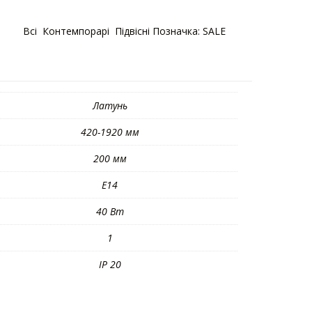
орії:
Bсі
,
Контемпорарі
,
Підвісні
Позначка:
SALE
Латунь
420-1920 мм
200 мм
E14
40 Вт
1
IP 20