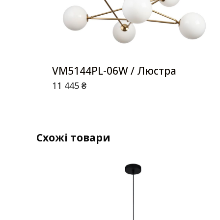
VM5144PL-06W / Люстра
11 445
₴
Схожі товари