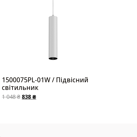
1500075PL-01W / Підвісний
світильник
1 048
₴
838
₴