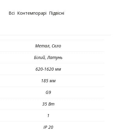
рії:
Bсі
,
Контемпорарі
,
Підвісні
Метал, Скло
Білий, Латунь
620-1620 мм
185 мм
G9
35 Вт
1
IP 20