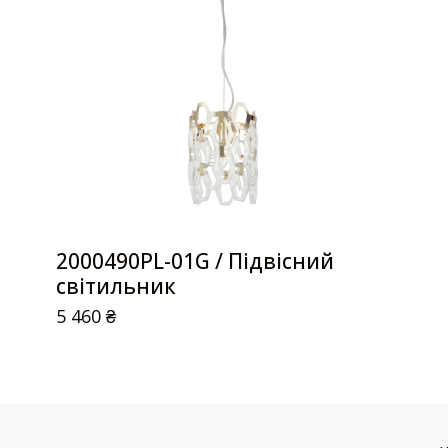
2000490PL-01G / Підвісний
світильник
5 460
₴