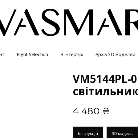
нт
Right Selection
В інтер’єрі
Архів 3D моделей
VM5144PL-0
світильни
4 480
₴
Інструкція
3D модель