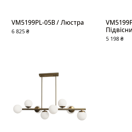
VM5199PL-05B / Люстра
VM5199P
Підвісн
6 825
₴
5 198
₴