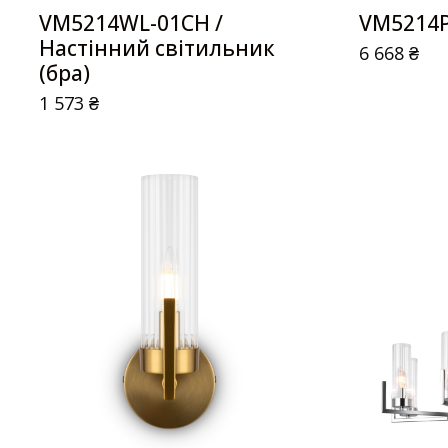
VM5214WL-01CH /
VM5214P
Настінний світильник
6 668
₴
(бра)
1 573
₴