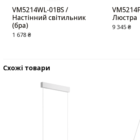
VM5214WL-01BS /
VM5214P
Настінний світильник
Люстра
(бра)
9 345
₴
1 678
₴
Схожі товари