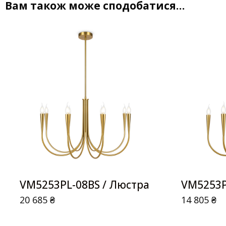
Вам також може сподобатися…
VM5253PL-08BS / Люстра
VM5253P
20 685
₴
14 805
₴