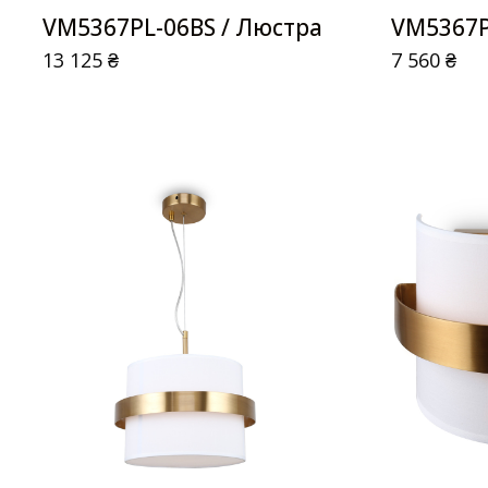
VM5367PL-06BS / Люстра
VM5367P
13 125
₴
7 560
₴