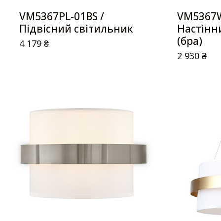
VM5367PL-01BS /
VM5367W
Підвісний світильник
Настінн
(бра)
4 179
₴
2 930
₴