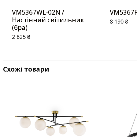
VM5367WL-02N /
VM5367P
Настінний світильник
8 190
₴
(бра)
2 825
₴
Схожі товари