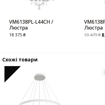
VM6138PL-L44CH /
VM6138P
Люстра
Люстра
18 375
₴
10 479
₴
8
Схожі товари