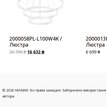
2000058PL-L100W4K /
2000013P
Люстра
Люстра
20 790
₴
16 632
₴
6 699
₴
© 2026 VASMAR. Всі права захищені. Заборонено використання 
автора.