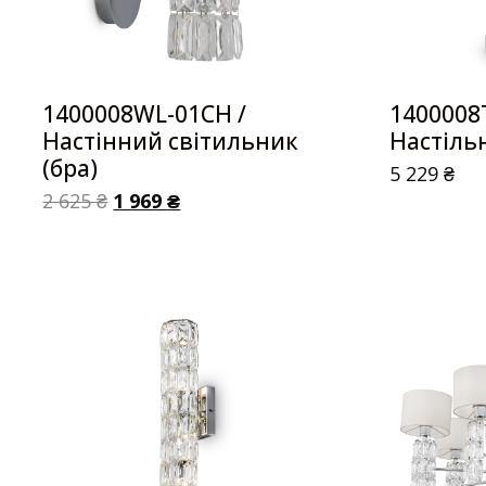
1400008WL-01CH /
1400008
Настінний світильник
Настіль
(бра)
5 229
₴
2 625
₴
1 969
₴