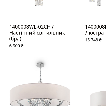
1400008WL-02CH /
1400008
Настінний світильник
Люстра
(бра)
15 748
₴
6 900
₴