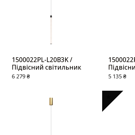
1500022PL-L20B3K /
1500022P
Підвісний світильник
Підвісн
6 279
₴
5 135
₴