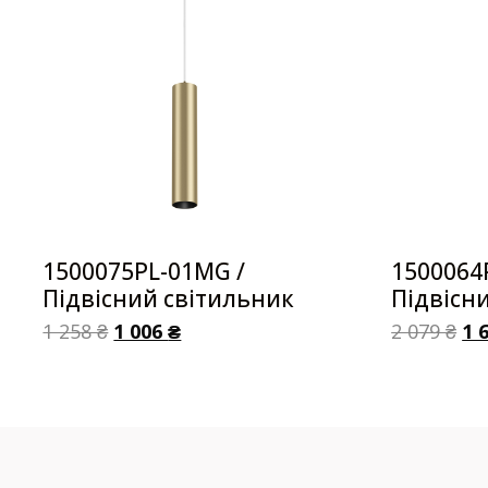
1500075PL-01MG /
1500064
Підвісний світильник
Підвісн
1 258
₴
1 006
₴
2 079
₴
1 