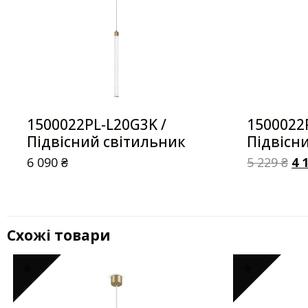
1500022PL-L20G3K /
1500022
Підвісний світильник
Підвісн
6 090
₴
5 229
₴
4 
Схожі товари