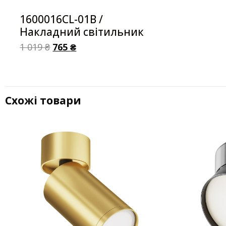
1600016CL-01B /
Накладний світильник
1 019
₴
765
₴
Схожі товари