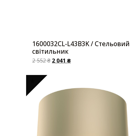
1600032CL-L43B3K / Стельовий
світильник
2 552
₴
2 041
₴