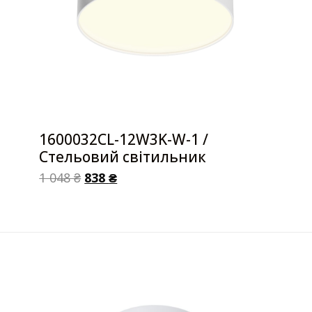
1600032CL-12W3K-W-1 /
Стельовий світильник
1 048
₴
838
₴