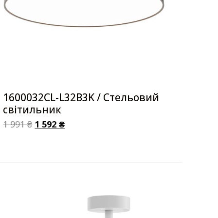
1600032CL-L32B3K / Стельовий
світильник
1 991
₴
1 592
₴