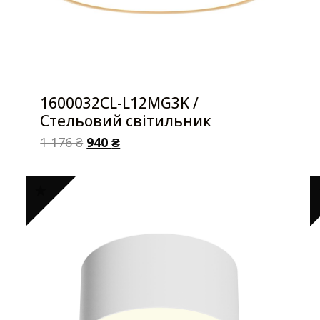
1600032CL-L12MG3K /
Стельовий світильник
1 176
₴
940
₴