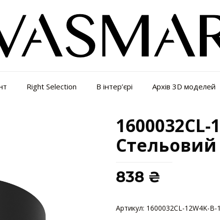
нт
Right Selection
В інтер’єрі
Архів 3D моделей
1600032CL-1
Стельовий
838
₴
Артикул:
1600032CL-12W4K-B-