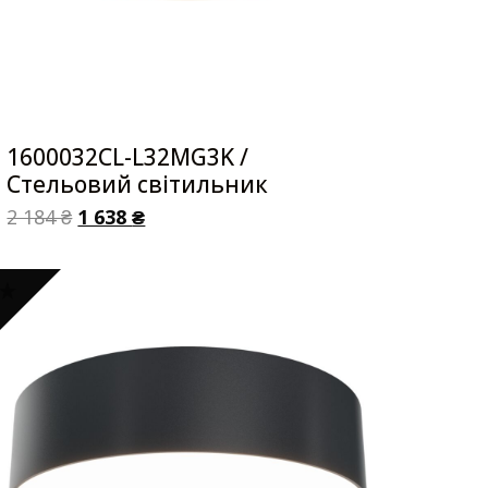
1600032CL-L32MG3K /
Стельовий світильник
2 184
₴
1 638
₴