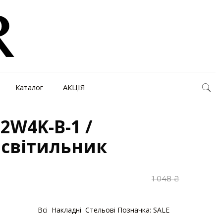
Каталог
АКЦІЯ
2W4K-B-1 /
 світильник
1 048
₴
1
Категорії:
Bсі
,
Накладні
,
Стельові
Позначка:
SALE