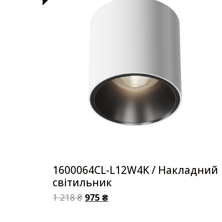
1600064CL-L12W4K / Накладний
світильник
1 218
₴
975
₴