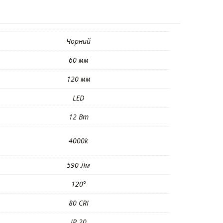
Чорний
60 мм
120 мм
LED
12 Вт
4000k
590 Лм
120°
80 CRI
IP 20