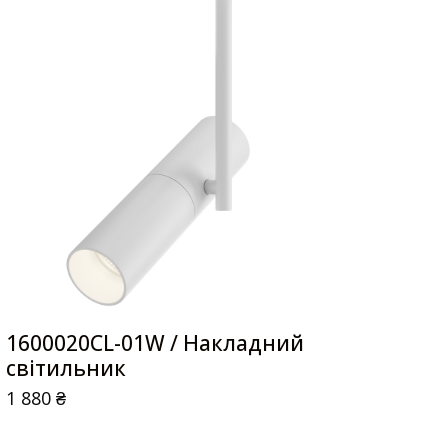
1600020CL-01W / Накладний
світильник
1 880
₴