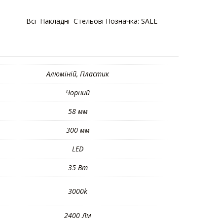
тегорії:
Bсі
,
Накладні
,
Стельові
Позначка:
SALE
Алюміній, Пластик
Чорний
58 мм
300 мм
LED
35 Вт
3000k
2400 Лм