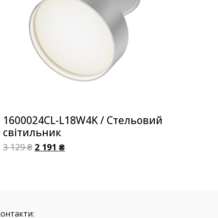
1600024CL-L18W4K / Стельовий
світильник
3 129
₴
2 191
₴
Контакти: