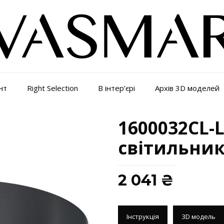
нт
Right Selection
В інтер’єрі
Архів 3D моделей
1600032CL-
світильни
2 041
₴
Інструкція
3D модель