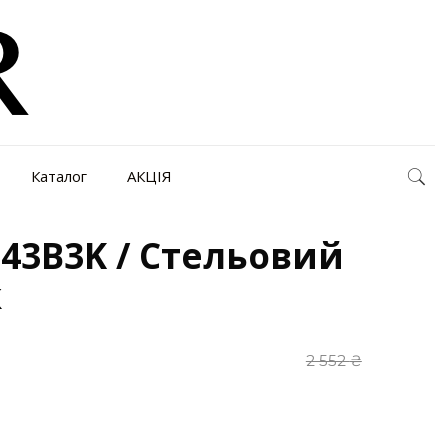
Каталог
АКЦІЯ
L43B3K / Стельовий
к
2 552
₴