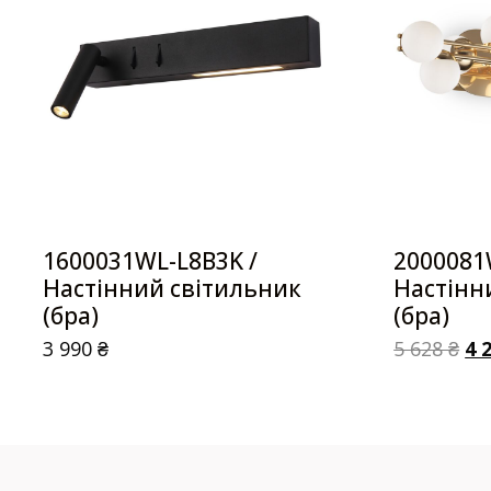
1600031WL-L8B3K /
2000081
Настінний світильник
Настінн
(бра)
(бра)
3 990
₴
5 628
₴
4 