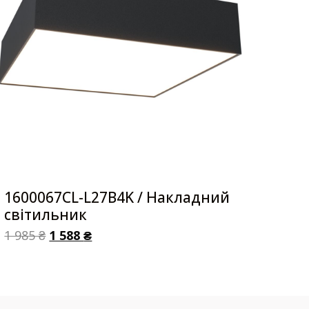
1600067CL-L27B4K / Накладний
світильник
1 985
₴
1 588
₴