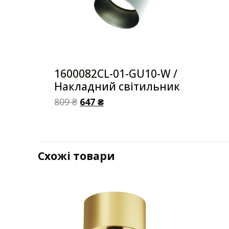
1600082CL-01-GU10-W /
Накладний світильник
809
₴
647
₴
Схожі товари