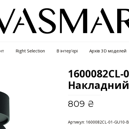
нт
Right Selection
В інтер’єрі
Архів 3D моделей
1600082CL-0
Накладний
809
₴
Артикул:
1600082CL-01-GU10-B