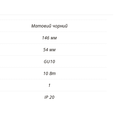
Матовий чорний
146 мм
54 мм
GU10
10 Вт
1
IP 20