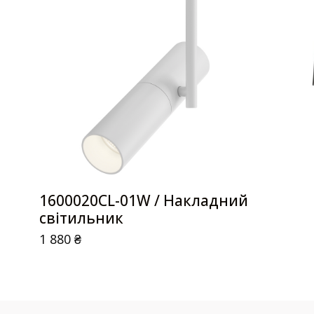
1600020CL-01W / Накладний
світильник
1 880
₴