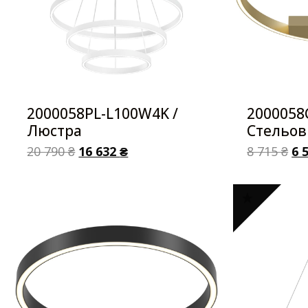
2000058PL-L100W4K /
2000058
Люстра
Стельов
20 790
₴
16 632
₴
8 715
₴
6 