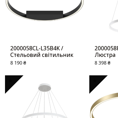
2000058CL-L35B4K /
2000058
Стельовий світильник
Люстра
8 190
₴
8 398
₴