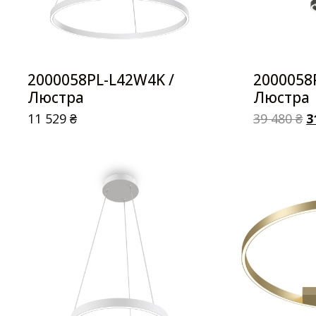
2000058PL-L42W4K /
2000058
Люстра
Люстра
11 529
₴
39 480
₴
3