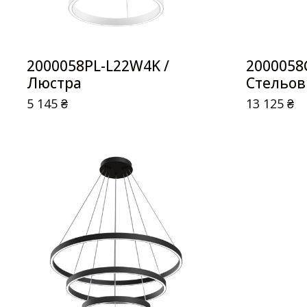
2000058PL-L22W4K /
2000058
Люстра
Стельов
5 145
₴
13 125
₴