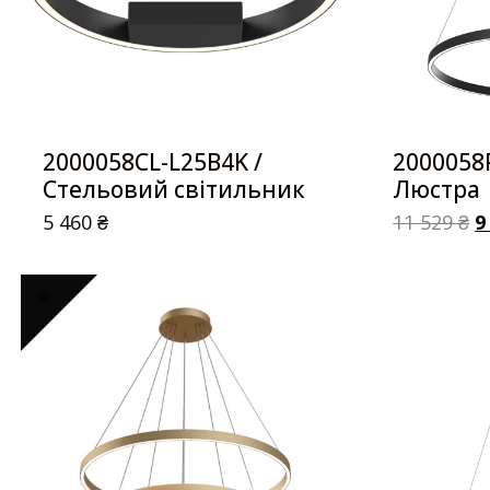
2000058CL-L25B4K /
2000058
Стельовий світильник
Люстра
5 460
₴
11 529
₴
9