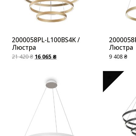
2000058PL-L100BS4K /
2000058
Люстра
Люстра
21 420
₴
16 065
₴
9 408
₴