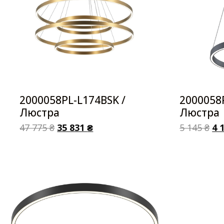
2000058PL-L174BSK /
2000058
Люстра
Люстра
47 775
₴
35 831
₴
5 145
₴
4 